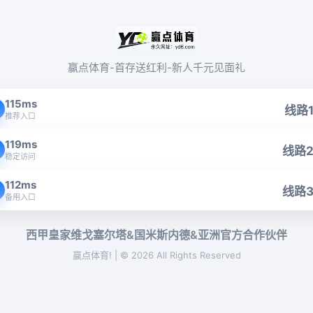
赢点体育-首存送红利-新人千元见面礼
115ms
线路
推荐入口
119ms
线路
稳定访问
112ms
线路
备用入口
西甲皇家维戈塞尔塔&国米斯内德&亚洲官方合作伙伴
赢点体育! | © 2026 All Rights Reserved